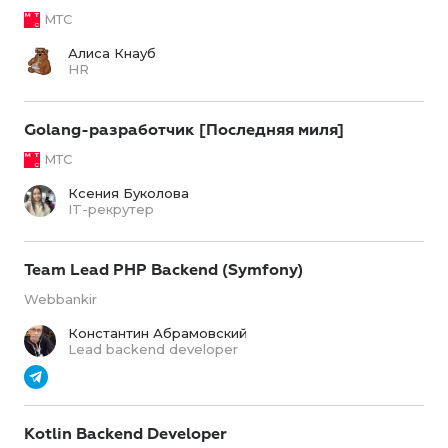
МТС
Алиса Кнауб
HR
Golang-разработчик [Последняя миля]
МТС
Ксения Буколова
IT-рекрутер
Team Lead PHP Backend (Symfony)
Webbankir
Константин Абрамовский
Lead backend developer
Kotlin Backend Developer