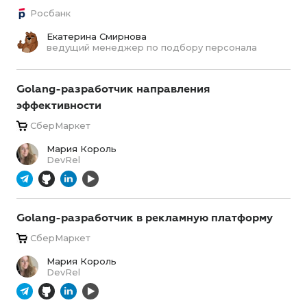
Росбанк
Екатерина Смирнова
ведущий менеджер по подбору персонала
Golang-разработчик направления
эффективности
СберМаркет
Мария Король
DevRel
Golang-разработчик в рекламную платформу
СберМаркет
Мария Король
DevRel