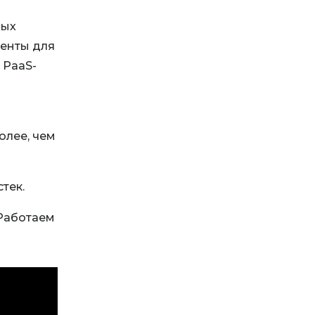
рых
менты для
 PaaS-
олее, чем
тек.
 Работаем