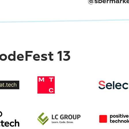
@sbermarke
odeFest 13