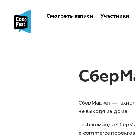
Смотреть записи
Участники
СберМ
СберМаркет — технол
не выходя из дома.
Tech-команда СберМа
e-commerce проектов 