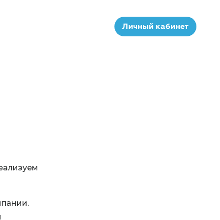
Личный кабинет
реализуем
мпании.
й