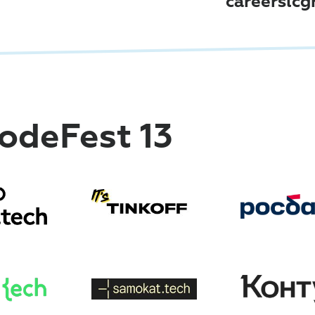
careerslcg
odeFest 13